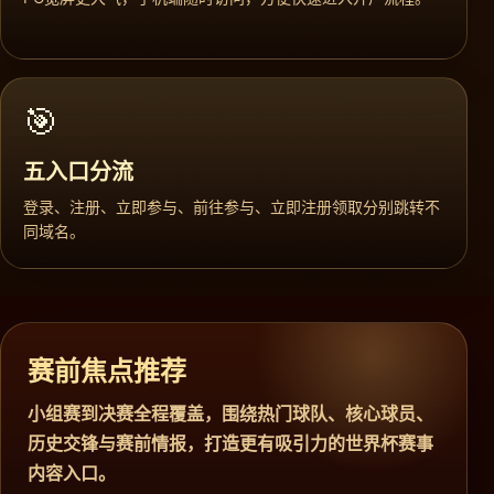
k8凯发体育APP