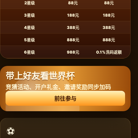
注内容更新的用户。
凯发注册平台
通过凯发网址娱乐进入大厅后，搭配凯发真人国际体验更丰
富，互动房间选择多、切换更顺畅，适合喜欢沉浸式体验并关
注内容更新的用户。