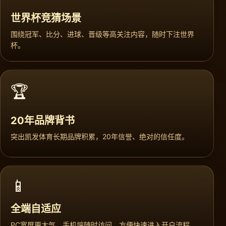
k8凯发全站APP
想要一站式畅玩多种项目，可选择k8凯发的凯发全站
APP，覆盖体育赛事、电子娱乐、凯发彩票官网内容、
电竞与棋牌，扫码凯发下载进入即可快速安装体验。
点击下载