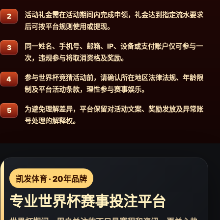
凯发登录器
K8凯发体育自研登录器支持Windows与Mac访问凯发网
站更安全，能够有效应对拦截、劫持等问题，安装便
捷，是守护账号与娱乐体验的方式之一。