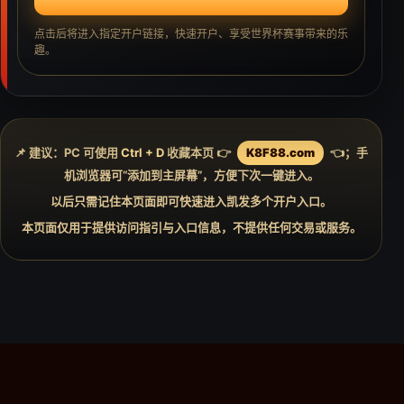
平台简介
优良服务
策略目标
INTRODUCTION
平台简介
凯发网站背后的体育体系已扩展到体育基金、版权运营、科技
研发、信息安全大数据与云安全支付等领域，长期参与奥运
会、欧洲杯、世界杯等国际赛事转播及运营，并赞助那不勒斯
等俱乐部，结合整合营销形成独立安全防护与管理机制，采用