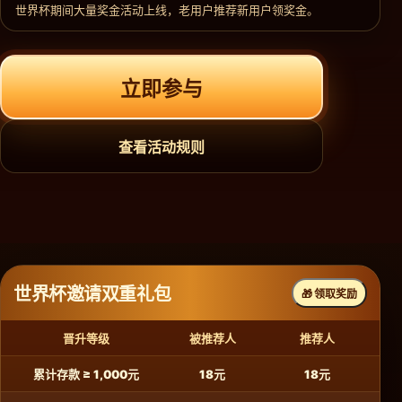
世界杯期间大量奖金活动上线，老用户推荐新用户领奖金。
立即参与
查看活动规则
世界杯邀请双重礼包
🎁 领取奖励
晋升等级
被推荐人
推荐人
累计存款 ≥ 1,000元
18元
18元