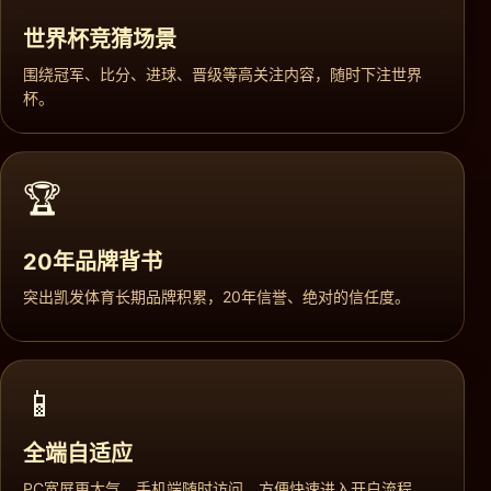
世界杯竞猜场景
围绕冠军、比分、进球、晋级等高关注内容，随时下注世界
杯。
🏆
20年品牌背书
突出凯发体育长期品牌积累，20年信誉、绝对的信任度。
📱
全端自适应
PC宽屏更大气，手机端随时访问，方便快速进入开户流程。