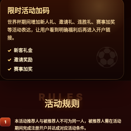
限时活动加码
世界杯期间增加新人礼、邀请礼、连胜礼、赛事加奖
等活动表达，让用户看到明确福利后再进入开户链
接。
新客礼金
邀请奖励
赛事加奖
RULES
活动规则
本活动推荐人与被推荐人不可为同一人，被推荐人需在活动
1
期间完成注册开户并达成对应活动条件。