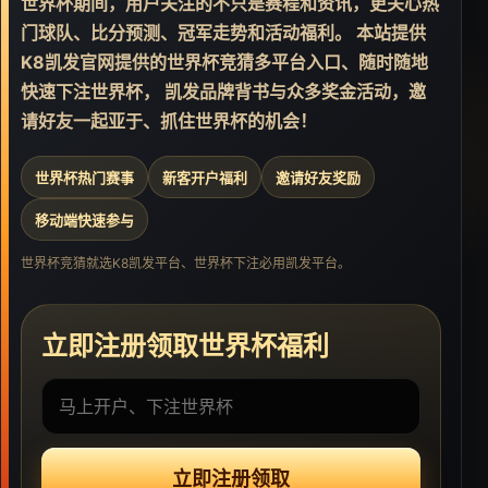
世界杯期间，用户关注的不只是赛程和资讯，更关心热
门球队、比分预测、冠军走势和活动福利。 本站提供
K8凯发官网提供的世界杯竞猜多平台入口、随时随地
快速下注世界杯， 凯发品牌背书与众多奖金活动，邀
请好友一起亚于、抓住世界杯的机会！
世界杯热门赛事
新客开户福利
邀请好友奖励
移动端快速参与
世界杯竞猜就选K8凯发平台、世界杯下注必用凯发平台。
立即注册领取世界杯福利
立即注册领取